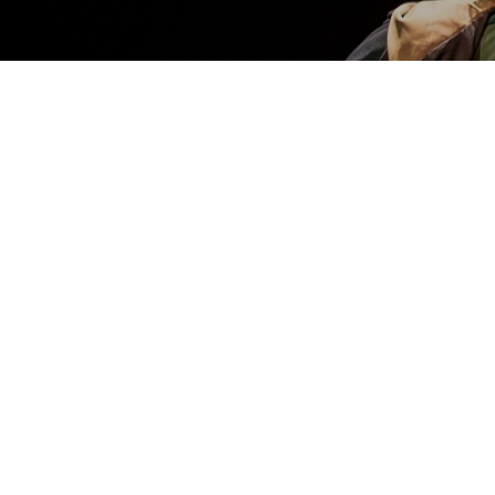
Desde este miércoles 3 hasta 
charlas, capacitaciones y encu
presentarán 33 obras.
La Municipalidad invita a participar
Independiente, que se llevará a cabo