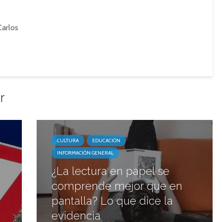
Carlos
r
CULTURA
EDUCACIÓN
INFORMACIÓN GENERAL
¿La lectura en papel se
comprende mejor que en
pantalla? Lo que dice la
evidencia