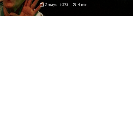
2 mayo, 2023
4 min.
el 9 de mayo habrá funciones, talleres,
entros en 16 salas de la ciudad. Este año se
 de una nueva edición de la Semana del Teatro
 del 3 al 9 de mayo en 16 salas de la ciudad. Esta