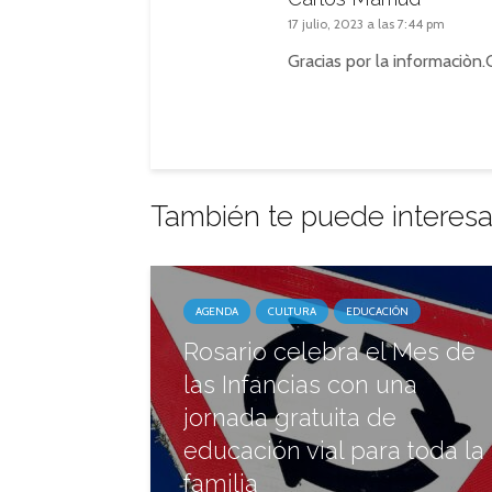
17 julio, 2023 a las 7:44 pm
Gracias por la informaciòn.
También te puede interesa
AGENDA
CULTURA
EDUCACIÓN
Rosario celebra el Mes de
las Infancias con una
jornada gratuita de
educación vial para toda la
familia