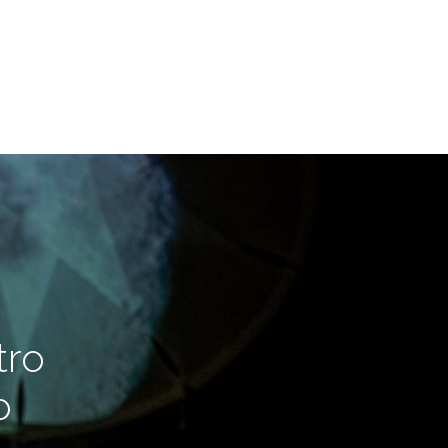
tro
o