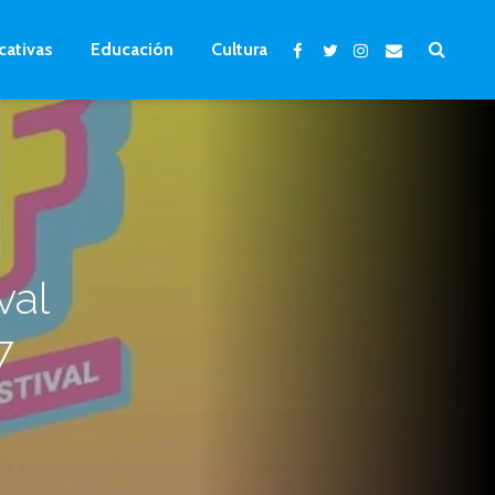
cativas
Educación
Cultura
val
7