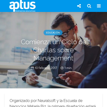
EDUCACIÓN
Comienza un Ciclo de
Charlas sobre
Management
10 febrero, 2017
1 min.
Organizado por Neuralsoft y la Escuela de
Negocios Materia Biz, la primera disertación estará