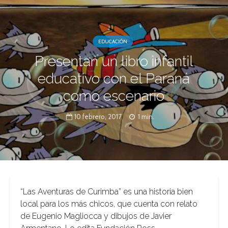
EDUCACIÓN
Presentan un libro infantil
educativo con el Paraná
como escenario
10 febrero, 2017
1 min.
“Las Aventuras de Curimba” es una historia bien
local para los más chicos, que cuenta con relato
de Eugenio Magliocca y dibujos de Javier