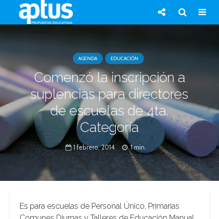
AGENDA
EDUCACIÓN
Comenzó la inscripción a
suplencias para directores
de escuelas de 4ta.
Categoría
1 febrero, 2014
1 min.
Es para escuelas de Personal Único, Primarias
Comunes Diurnas y Talleres de Educación Manual.