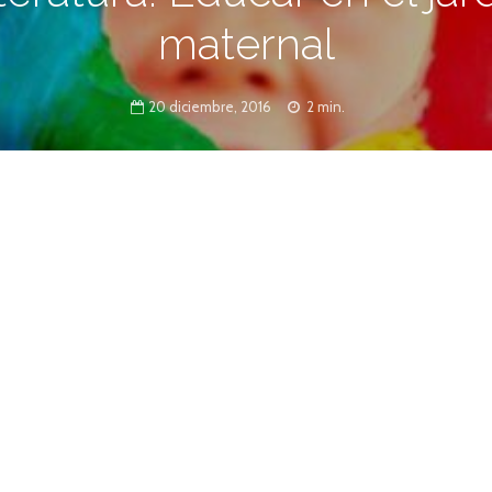
maternal
20 diciembre, 2016
2 min.
s y el público en general han resaltado la
ños de vida y las experiencias educativas
 como informalmente