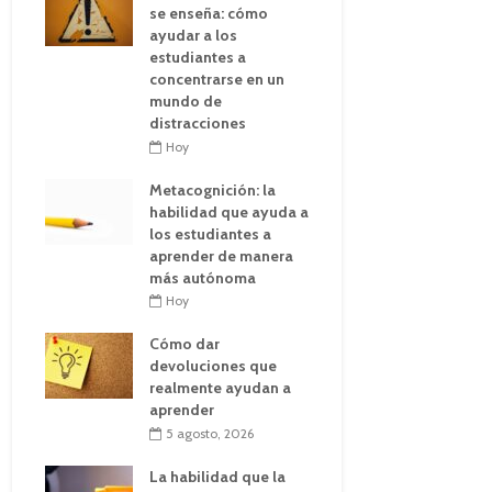
se enseña: cómo
ayudar a los
estudiantes a
concentrarse en un
mundo de
distracciones
Hoy
Metacognición: la
habilidad que ayuda a
los estudiantes a
aprender de manera
más autónoma
Hoy
Cómo dar
devoluciones que
realmente ayudan a
aprender
5 agosto, 2026
La habilidad que la