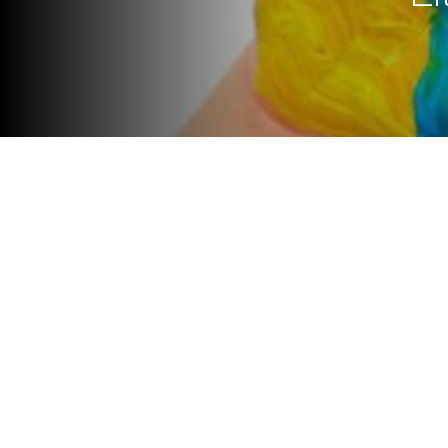
Cada vez más, los profesionale
importancia de los primeros a
proporcionadas, tanto formal