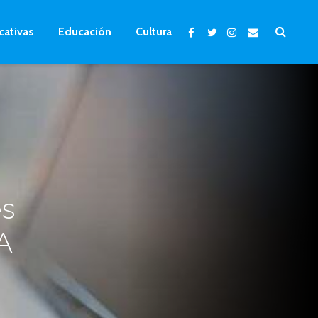
cativas
Educación
Cultura
es
A