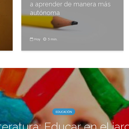
a aprender de manera más
autónoma
Hoy
5 min.
EDUCACIÓN
teratura: Educar en el jar