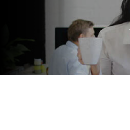
La formación continua del pers
en eficiencia y productividad