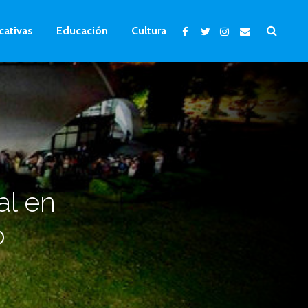
cativas
Educación
Cultura
al en
o