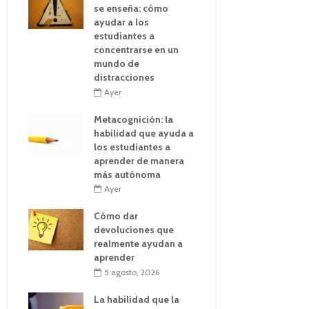
se enseña: cómo
ayudar a los
estudiantes a
concentrarse en un
mundo de
distracciones
Ayer
Metacognición: la
habilidad que ayuda a
los estudiantes a
aprender de manera
más autónoma
Ayer
Cómo dar
devoluciones que
realmente ayudan a
aprender
5 agosto, 2026
La habilidad que la