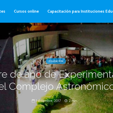
tes
Cursos online
Capacitación para Instituciones Edu
EDUCACIÓN
re de año de Experiment
el Complejo Astronómic
1 diciembre, 2017
2 min.