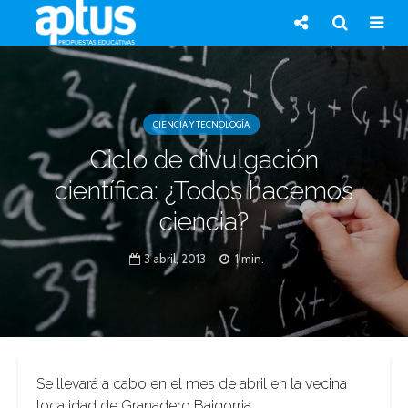
CIENCIA Y TECNOLOGÍA
Ciclo de divulgación
científica: ¿Todos hacemos
ciencia?
3 abril, 2013
1 min.
Se llevará a cabo en el mes de abril en la vecina
localidad de Granadero Baigorria.