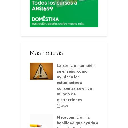
Más noticias
La atención también
se enseña: cómo
ayudar a los
estudiantes a
concentrarse en un
mundo de
distracciones
Ayer
Metacognición: la
habilidad que ayuda a