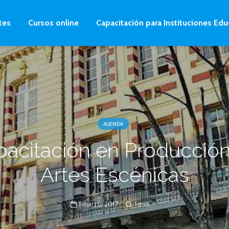
tes
Cursos online
Capacitación para Instituciones Edu
AGENDA
acitación en Producció
Artes Escénicas
1 marzo, 2017
1 min.