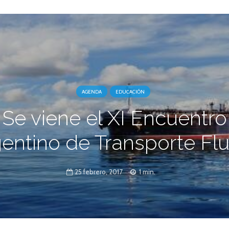
AGENDA
EDUCACIÓN
Se viene el XI Encuentro
entino de Transporte Flu
25 febrero, 2017
1 min.