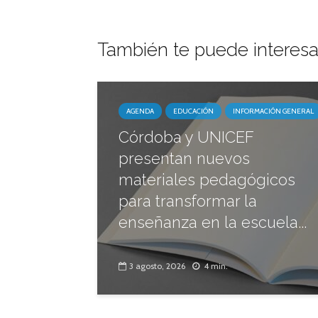
También te puede interesa
AGENDA
EDUCACIÓN
INFORMACIÓN GENERAL
Córdoba y UNICEF
presentan nuevos
materiales pedagógicos
para transformar la
enseñanza en la escuela...
3 agosto, 2026
4 min.