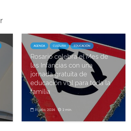
r
AGENDA
CULTURA
EDUCACIÓN
Rosario celebra el Mes de
las Infancias con una
jornada gratuita de
educación vial para toda la
familia
31 julio, 2026
2 min.