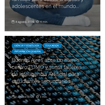
adolescentes en el mundo...
4 agosto, 2026
4 min.
CIENCIA Y TECNOLOGÍA
EDUCACIÓN
INFORMACIÓN GENERAL
Buenos Aires abre un nuevo
centro TUMO y suma talleres
de Inteligencia Artificial para
estudiantes secundarios
3 agosto, 2026
3 min.