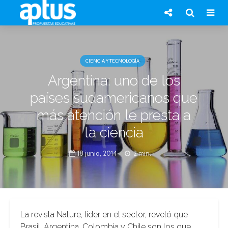
CIENCIA Y TECNOLOGÍA
Argentina: uno de los
países sudamericanos que
más atención le presta a
la ciencia
18 junio, 2014
2 min.
La revista Nature, líder en el sector, reveló que
Brasil, Argentina, Colombia y Chile son los que