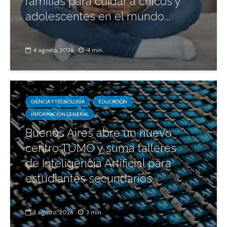
familias para cuidar a chicos y
adolescentes en el mundo...
4 agosto, 2026
4 min.
CIENCIA Y TECNOLOGÍA
EDUCACIÓN
INFORMACIÓN GENERAL
Buenos Aires abre un nuevo
centro TUMO y suma talleres
de Inteligencia Artificial para
estudiantes secundarios
3 agosto, 2026
3 min.