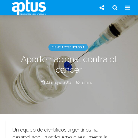
CIENCIA Y TECNOLOGÍA
Aporte nacional contra el
cáncer
23 mayo, 2013
2 min.
Un equipo de científicos argentinos ha
desarrollado un anticuerpo que aumenta la