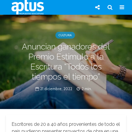
CULTURA
Anuncian ganadores del
Premio Estímulo a la
Escritura “Todos los
tiempos el tiempo”
21 diciembre, 2022
2 min.
Escritores de 20 a 40 años provenientes de todo el
país pudieron presentar proyectos de obra en una