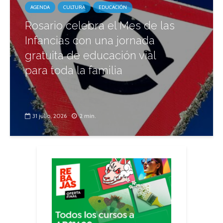
AGENDA
CULTURA
EDUCACIÓN
Rosario celebra el Mes de las
Infancias con una jornada
gratuita de educación vial
para toda la familia
31 julio, 2026
2 min.