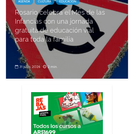
AGENDA
CULTURA
EDUCACIÓN
Rosario celebra el Mes de las
Infancias con una jornada
gratuita de educación vial
para toda la familia
31 julio, 2026
2 min.