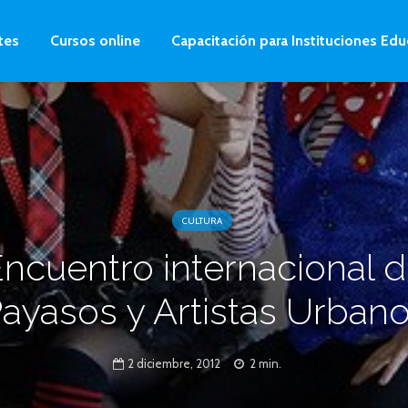
tes
Cursos online
Capacitación para Instituciones Edu
CULTURA
ncuentro internacional 
ayasos y Artistas Urban
2 diciembre, 2012
2 min.