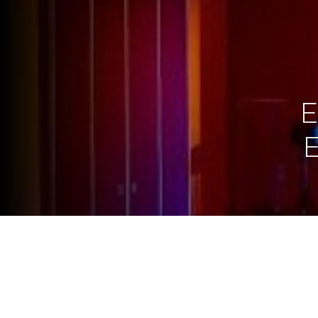
E
E
Se reunirán compañías de teatr