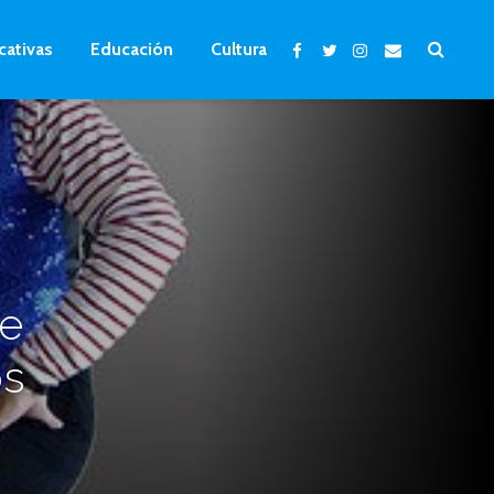
cativas
Educación
Cultura
de
os