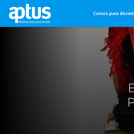
Cursos para docen
E
P