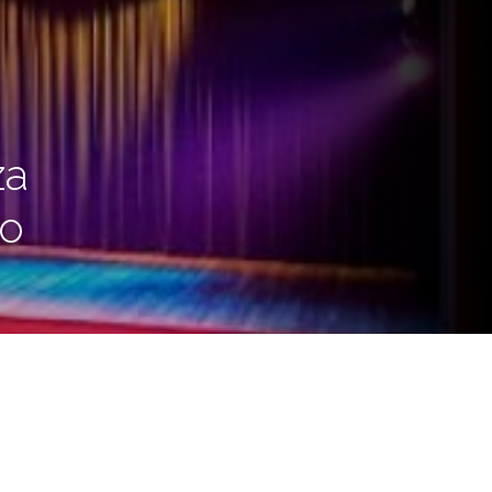
za
io