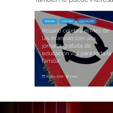
AGENDA
CULTURA
EDUCACIÓN
Rosario celebra el Mes de
las Infancias con una
jornada gratuita de
educación vial para toda la
familia
31 julio, 2026
2 min.