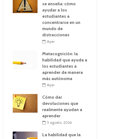
se enseña: cómo
ayudar a los
estudiantes a
concentrarse en un
mundo de
distracciones
Ayer
Metacognición: la
habilidad que ayuda a
los estudiantes a
aprender de manera
más autónoma
Ayer
Cómo dar
devoluciones que
realmente ayudan a
aprender
5 agosto, 2026
La habilidad que la