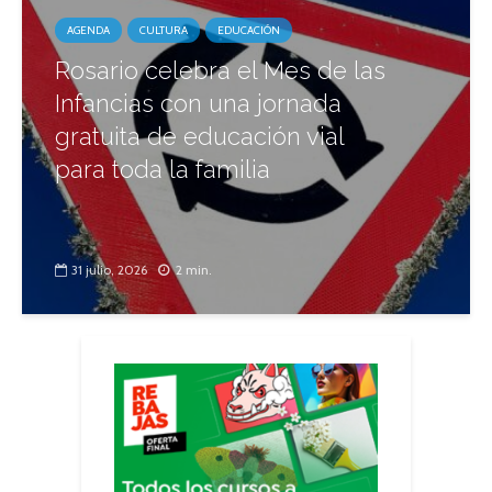
AGENDA
CULTURA
EDUCACIÓN
Rosario celebra el Mes de las
Infancias con una jornada
gratuita de educación vial
para toda la familia
31 julio, 2026
2 min.