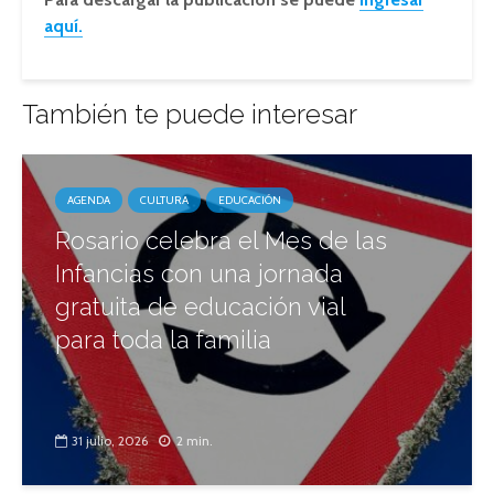
aquí.
También te puede interesar
AGENDA
CULTURA
EDUCACIÓN
Rosario celebra el Mes de las
Infancias con una jornada
gratuita de educación vial
para toda la familia
31 julio, 2026
2 min.