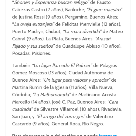
“
Shonen y Esperanza buscan refugio”
de Fausto
Cabezas Castro (7 años), Bariloche;
“El gran maestro”
de Justina Rossi (9 años), Pergamino, Buenos Aires;
“
La oveja extranjera”
de Felicitas Menvielle (12 años),
Puerto Madryn, Chubut;
“La mara divertida”
de Mateo
Cabral (9 años), La Plata, Buenos Aires;
“Arasarí
Fajado y sus sueños”
de Guadalupe Abiuso (10 años),
Posadas, Misiones.
También
“Un lugar llamado El Palmar”
de Milagros
Gomez Moscoso (13 años), Ciudad Autónoma de
Buenos Aires;
“Un lugar para valorar y apreciar”
de
Martina Rumin de la Iglesia (11 años), Villa Nueva,
Córdoba;
“La Malhumorada”
de Martiniano Acosta
Marcello (14 años), José C. Paz, Buenos Aires;
“Cara
cuadrada”
de Silvestre Villarroel (10 años), Rivadavia,
San Juan; y
“El amigo del zorro gris”
de Valentino
Cascardo (9 años), General Roca, Río Negro.
Para descargar la publicación se puede
ingresar