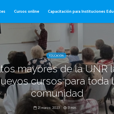
tes
Cursos online
Capacitación para Instituciones Edu
EDUCACIÓN
tos mayores de la UNR 
uevos cursos para toda 
comunidad
21 marzo, 2023
3 min.