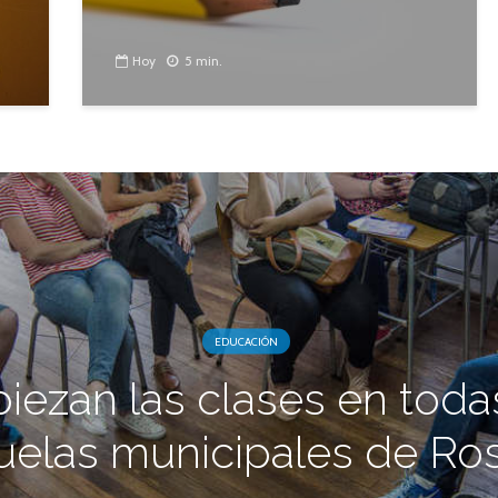
Hoy
5 min.
EDUCACIÓN
iezan las clases en todas
uelas municipales de Ros