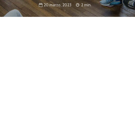
20 marzo, 2023
2 min.
s se anotaron en las instituciones que
, culturales y de museología de la Secretaría
e un nuevo ciclo de aprendizajes. La
Escuela Superior
s Manuel Musto
, la de Música, la de Artes Urbanas –