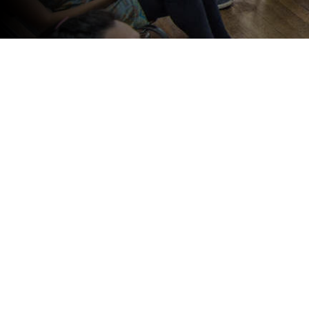
Este año, más de 3000 persona
ofrecen formaciones artísticas
de Cultura y Educación.
El 2023 arranca con la expectativa d
de Museología
, la de
Artes Plástica