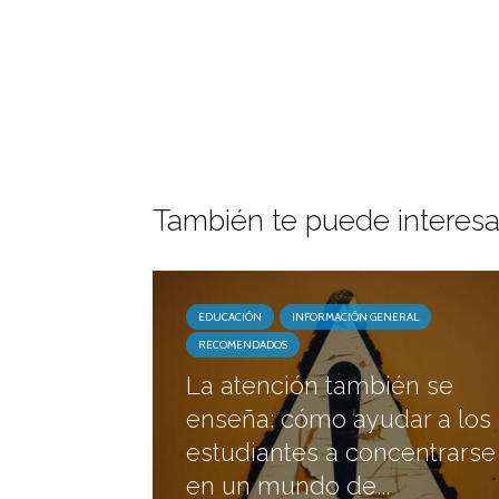
También te puede interesa
EDUCACIÓN
INFORMACIÓN GENERAL
RECOMENDADOS
La atención también se
enseña: cómo ayudar a los
estudiantes a concentrarse
en un mundo de...