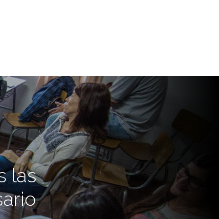
 las
ario