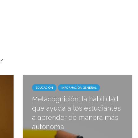
r
EDUCACIÓN
INFORMACIÓN GENERAL
Metacognición: la habilidad
que ayuda a los estudiantes
a aprender de manera más
autónoma