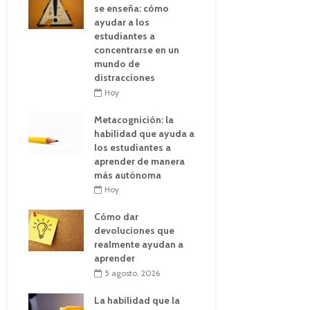
se enseña: cómo
ayudar a los
estudiantes a
concentrarse en un
mundo de
distracciones
Hoy
Metacognición: la
habilidad que ayuda a
los estudiantes a
aprender de manera
más autónoma
Hoy
Cómo dar
devoluciones que
realmente ayudan a
aprender
5 agosto, 2026
La habilidad que la