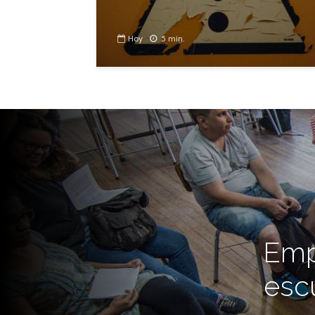
Hoy
5 min.
Emp
esc