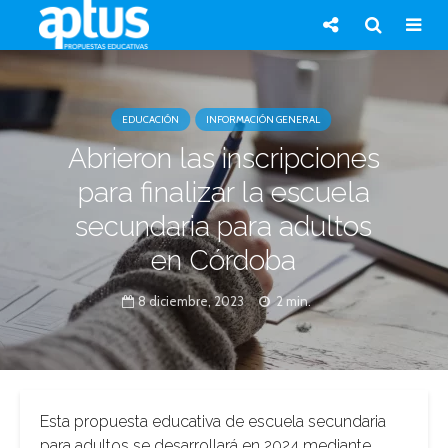
EDUCACIÓN
INFORMACIÓN GENERAL
Abrieron las inscripciones
para finalizar la escuela
secundaria para adultos
en Córdoba
8 diciembre, 2023
2 min.
Esta propuesta educativa de escuela secundaria
para adultos se desarrollará en 2024 mediante