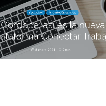
EDUCACIÓN
INFORMACIÓN GENERAL
Córdoba: así es la nueva
lataforma Conectar Traba
8 enero, 2024
2 min.
web creado por Consejo Provincial de
e busca la inserción laboral de los jóvenes