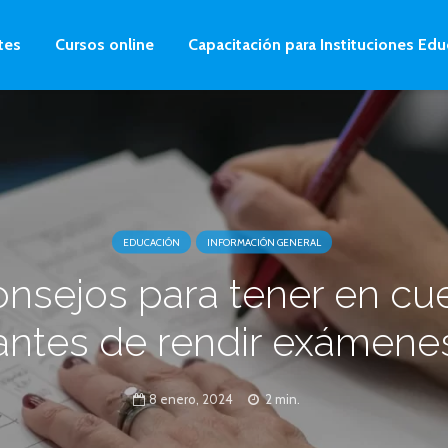
tes
Cursos online
Capacitación para Instituciones Edu
EDUCACIÓN
INFORMACIÓN GENERAL
onsejos para tener en cu
antes de rendir exámene
8 enero, 2024
2 min.