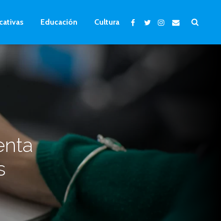
cativas
Educación
Cultura
enta
s