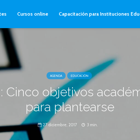
tes
Cursos online
Capacitación para Instituciones Edu
AGENDA
EDUCACIÓN
: Cinco objetivos acadé
para plantearse
27 diciembre, 2017
3 min.