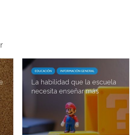
r
EDUCACIÓN
INFORMACIÓN GENERAL
e
La habilidad que la escuela
necesita enseñar más