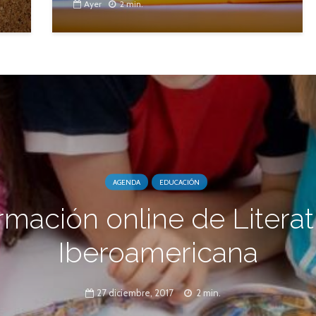
Ayer
2 min.
AGENDA
EDUCACIÓN
rmación online de Literat
Iberoamericana
27 diciembre, 2017
2 min.