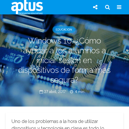
EDUCACIÓN
Windows 10: ¿Cómo
ayudar a los alumnos a
iniciar sesión en
dispositivos de forma más
segura?
27 abril, 2017
4 min.
Uno de los problemas a la hora de utilizar
dispositivos y tecnología en clase es todo lo