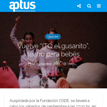
CULTURA
Vuelve “ITO el gusanito”,
teatro para bebés
14 septiembre, 2012
1 min.
Auspiciada por la Fundación OSDE, se llevará a
cabo los sábados de septiembre a las 17.00 hs. en