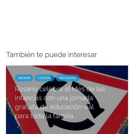
También te puede interesar
AGENDA
CULTURA
EDUCACIÓN
Rosario celebra el Mes de las
Infancias con una jornada
gratuita de educación vial
para toda la familia