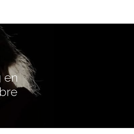
g en
bre