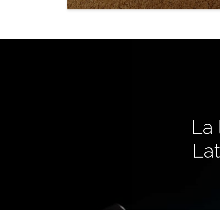
La 
La