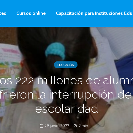
tes
Cursos online
Capacitación para Instituciones Edu
EDUCACIÓN
os 222 millones de alum
frieron la interrupción de
escolaridad
29 junio, 2022
2 min.