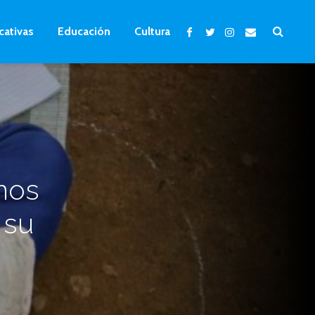
cativas
Educación
Cultura
nos
 su