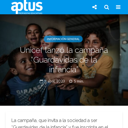
INFORMACIÓN GENERAL
Unicef lanzó la campaña
“Guardavidas de la
infancia”
11 abril, 2023
5 min.
La campaña, que invita a la sociedad a ser
“Guardavidas de la infancia” y fue inscripta en el