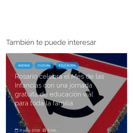
También te puede interesar
AGENDA
CULTURA
EDUCACIÓN
Rosario celebra el Mes de las
Infancias con una jornada
gratuita de educación vial
para toda la familia
31 julio, 2026
2 min.