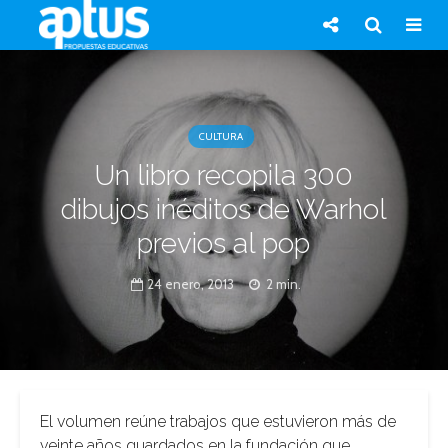
CULTURA
Un libro recopila 300
dibujos inéditos de Warhol
previos al pop
24 enero, 2013
2 min.
El volumen reúne trabajos que estuvieron más de
veinte años guardados en la fundación que