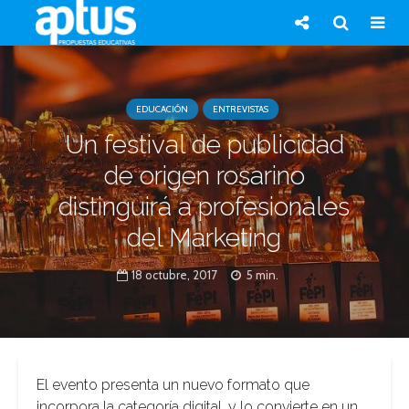
EDUCACIÓN
ENTREVISTAS
Un festival de publicidad
de origen rosarino
distinguirá a profesionales
del Marketing
18 octubre, 2017
5 min.
El evento presenta un nuevo formato que
incorpora la categoría digital, y lo convierte en un