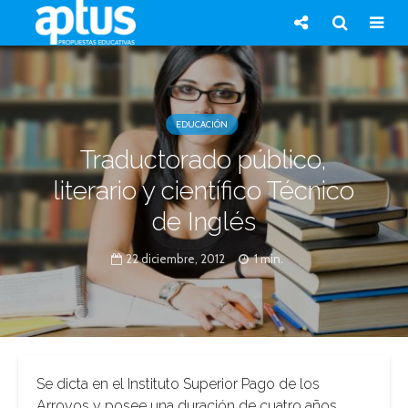
EDUCACIÓN
Traductorado público,
literario y científico Técnico
de Inglés
22 diciembre, 2012
1 min.
Se dicta en el Instituto Superior Pago de los
Arroyos y posee una duración de cuatro años.