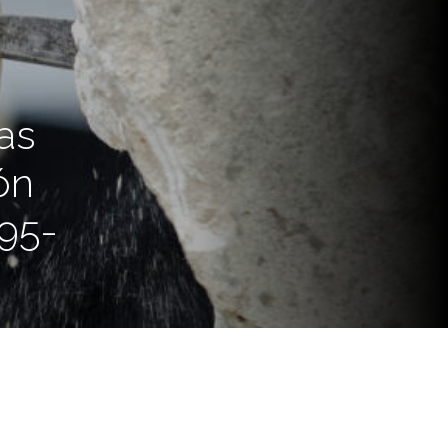
as
ón
895-