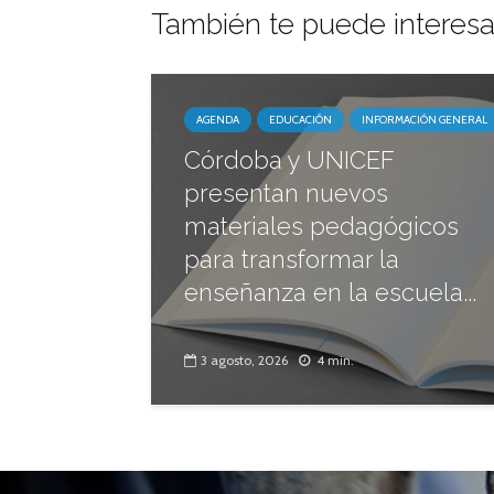
También te puede interesa
AGENDA
EDUCACIÓN
INFORMACIÓN GENERAL
Córdoba y UNICEF
presentan nuevos
materiales pedagógicos
para transformar la
enseñanza en la escuela...
3 agosto, 2026
4 min.