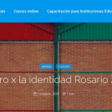
tes
Cursos online
Capacitación para Instituciones Edu
AGENDA
CULTURA
ro x la identidad Rosario
1 octubre, 2013
1 min.