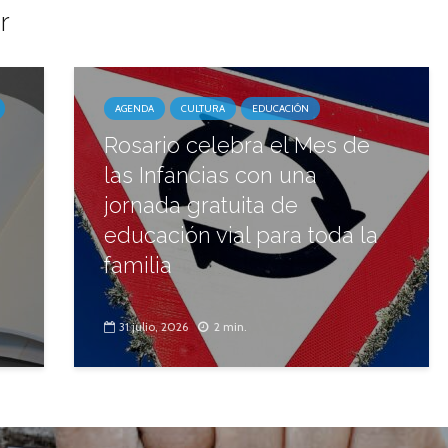
r
AGENDA
CULTURA
EDUCACIÓN
Rosario celebra el Mes de
las Infancias con una
jornada gratuita de
educación vial para toda la
familia
31 julio, 2026
2 min.