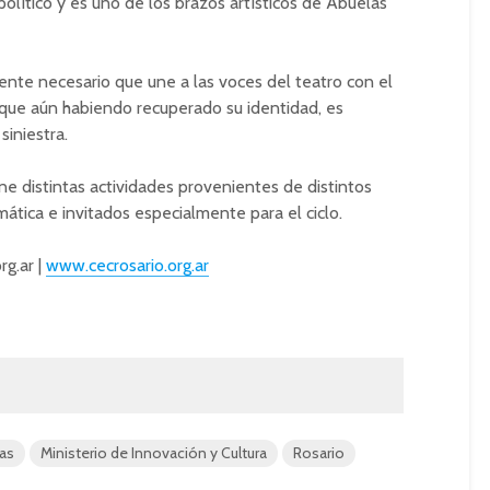
político y es uno de los brazos artísticos de Abuelas
nte necesario que une a las voces del teatro con el
 que aún habiendo recuperado su identidad, es
siniestra.
e distintas actividades provenientes de distintos
mática e invitados especialmente para el ciclo.
rg.ar
|
www.cecrosario.org.ar
as
Ministerio de Innovación y Cultura
Rosario