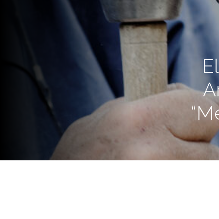
E
A
“Me