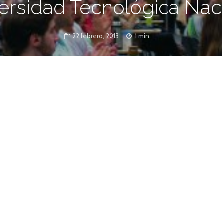
ersidad Tecnológica Nac
22 febrero, 2013
1 min.
taría de Cultura y Extensión Universitaria.
ario, informa que se encuentra abierta la inscripción a
s a la comunidad y que comenzarán a dictarse a partir