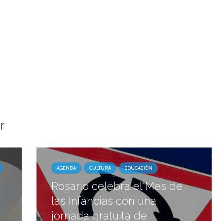
r
AGENDA
CULTURA
EDUCACIÓN
Rosario celebra el Mes de
las Infancias con una
jornada gratuita de