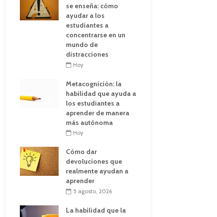
se enseña: cómo
ayudar a los
estudiantes a
concentrarse en un
mundo de
distracciones
Hoy
Metacognición: la
habilidad que ayuda a
los estudiantes a
aprender de manera
más autónoma
Hoy
Cómo dar
devoluciones que
realmente ayudan a
aprender
5 agosto, 2026
La habilidad que la