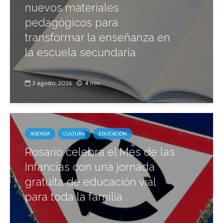
nuevos materiales
pedagógicos para
transformar la enseñanza en
la escuela secundaria
3 agosto, 2026
4 min.
AGENDA
CULTURA
EDUCACIÓN
Rosario celebra el Mes de las
Infancias con una jornada
gratuita de educación vial
para toda la familia