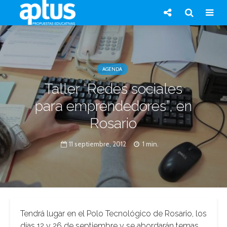
AGENDA
Taller “Redes sociales
para emprendedores”, en
Rosario
11 septiembre, 2012
1 min.
Tendrá lugar en el Polo Tecnológico de Rosario, los
días 12 y 26 de septiembre y se abordarán temas