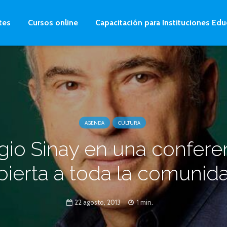
tes
Cursos online
Capacitación para Instituciones Edu
AGENDA
CULTURA
gio Sinay en una confere
bierta a toda la comunid
22 agosto, 2013
1 min.