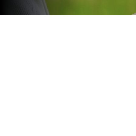
La convocatoria es para cuento
hasta 13 años, residentes en l
La Editorial Municipal de Rosario (E
Educación, recuerda que hasta el vi
para participar del concurso infantil