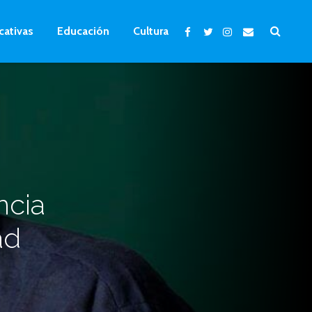
cativas
Educación
Cultura
ncia
ad