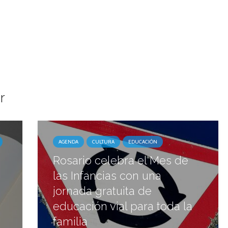
r
AGENDA
CULTURA
EDUCACIÓN
Rosario celebra el Mes de
las Infancias con una
jornada gratuita de
educación vial para toda la
familia