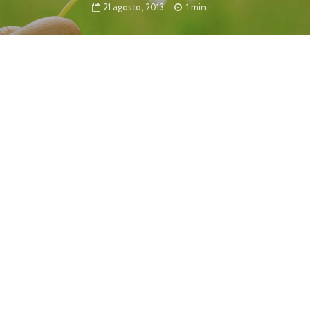
21 agosto, 2013
1 min.
s breves y está dirigida a niños y niñas de
a ciudad.
MR), dependiente de la Secretaría de Cultura y
ernes 6 de septiembre permanecerá abierto el llamado
 de cuentos 2013.