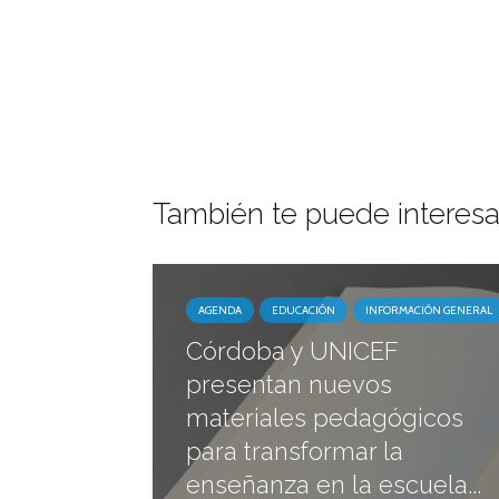
También te puede interesa
AGENDA
EDUCACIÓN
INFORMACIÓN GENERAL
Córdoba y UNICEF
presentan nuevos
materiales pedagógicos
para transformar la
enseñanza en la escuela...