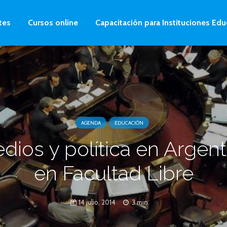
tes
Cursos online
Capacitación para Instituciones Edu
AGENDA
EDUCACIÓN
dios y política en Argent
en Facultad Libre
14 julio, 2014
3 min.