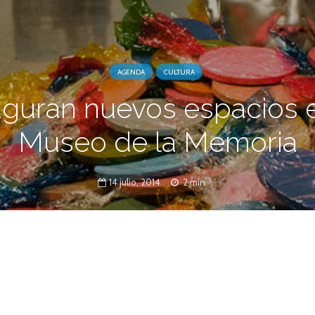
AGENDA
CULTURA
uguran nuevos espacios e
Museo de la Memoria
14 julio, 2014
2 min.
8 h, se inaugurarán las obras de remodelación