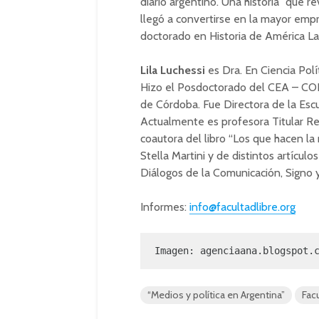
diario argentino. Una historia” que 
llegó a convertirse en la mayor emp
doctorado en Historia de América Lat
Lila Luchessi
es Dra. En Ciencia Polí
Hizo el Posdoctorado del CEA – CON
de Córdoba. Fue Directora de la Esc
Actualmente es profesora Titular Re
coautora del libro “Los que hacen la 
Stella Martini y de distintos artículo
Diálogos de la Comunicación, Signo 
Informes:
info@facultadlibre.org
Imagen: 
agenciaana.blogspot.
“Medios y política en Argentina”
Facu