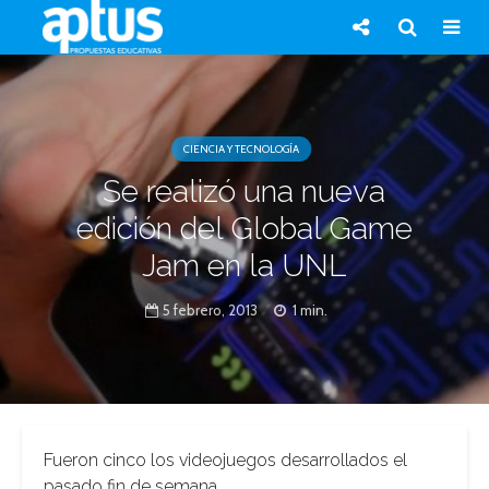
CIENCIA Y TECNOLOGÍA
Se realizó una nueva
edición del Global Game
Jam en la UNL
5 febrero, 2013
1 min.
Fueron cinco los videojuegos desarrollados el
pasado fin de semana.