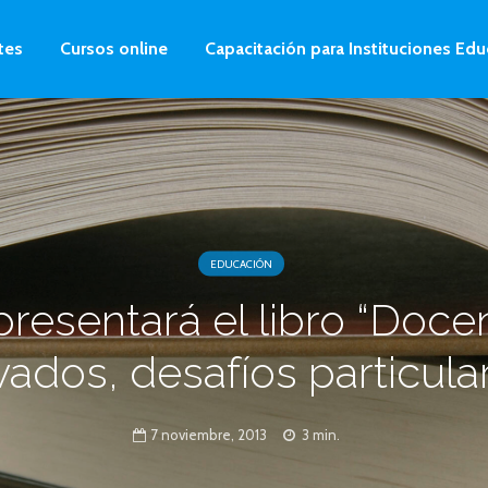
tes
Cursos online
Capacitación para Instituciones Edu
EDUCACIÓN
presentará el libro “Doce
vados, desafíos particula
7 noviembre, 2013
3 min.