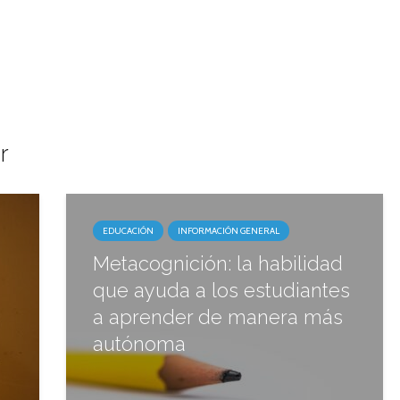
r
EDUCACIÓN
INFORMACIÓN GENERAL
Metacognición: la habilidad
que ayuda a los estudiantes
a aprender de manera más
autónoma