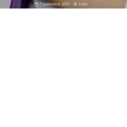
7 noviembre, 2013
2 min.
en Enfermería y en Gestión y Mantenimiento
 el Instituto Superior de Profesorado N° 60,
rrio Yapeyú de la ciudad capital.
onfatti, junto con la ministra de Educación, Claudia
a que se abrirá el año que viene en un anexo del
 60, de San Carlos Centro, en el barrio Yapeyú de la