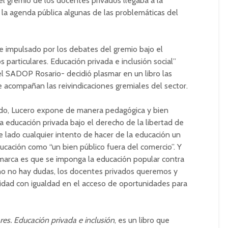
l gremio de los docentes privados llegaba a la
la agenda pública algunas de las problemáticas del
e impulsado por los debates del gremio bajo el
particulares. Educación privada e inclusión social”
el SADOP Rosario- decidió plasmar en un libro las
e acompañan las reivindicaciones gremiales del sector.
ado, Lucero expone de manera pedagógica y bien
a educación privada bajo el derecho de la libertad de
 lado cualquier intento de hacer de la educación un
ucación como “un bien público fuera del comercio”. Y
 marca es que se imponga la educación popular contra
ino no hay dudas, los docentes privados queremos y
idad con igualdad en el acceso de oportunidades para
res. Educación privada e inclusión
, es un libro que