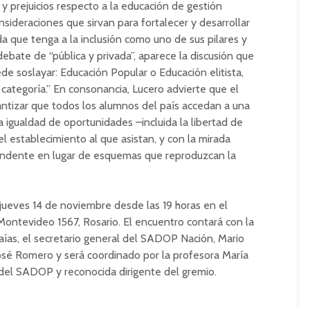
 prejuicios respecto a la educación de gestión
nsideraciones que sirvan para fortalecer y desarrollar
a que tenga a la inclusión como uno de sus pilares y
debate de “pública y privada”, aparece la discusión que
e soslayar: Educación Popular o Educación elitista,
categoría.” En consonancia, Lucero advierte que el
antizar que todos los alumnos del país accedan a una
a igualdad de oportunidades –incluida la libertad de
establecimiento al que asistan, y con la mirada
cendente en lugar de esquemas que reproduzcan la
 jueves 14 de noviembre desde las 19 horas en el
 Montevideo 1567, Rosario. El encuentro contará con la
saías, el secretario general del SADOP Nación, Mario
José Romero y será coordinado por la profesora María
 del SADOP y reconocida dirigente del gremio.