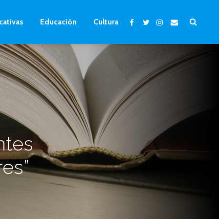
cativas
Educación
Cultura
ntes
res”