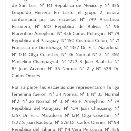
de San Luis, N° 141 República de México y N° 825
Leopoldo Herrera. En tanto, el grupo 2, estará
conformada por las escuelas N° 799
Anastasio
Escudero, N° 610 República de Bolivia, N° 96
Florentino
Ameghino
, N° 456 Carlos
Pellegrini
, N° 79
República del Paraguay, N° 150 Cristóbal Colón, N° 71
Francisco de
Gurruchaga
, N° 1357 Dr. E. L.
Maradona
,
N° 1314
Olga
Cosettini
, N° 36 Normal N° 3, N° 3161
Marcelino
Champagnat
, N° 1222 S. Juan Bautista, N°
83 Juan
Arzeno
, N° 35 Normal N° 2 y N° 528 Dr.
Carlos
Omnes
.
Por su parte, las escuelas que representaron la liga
femenina fueron: N° 34 Normal N° 1, N° 35 Normal
N°2, N° 36 Normal N° 3, N° 96 F.
Ameghino
, N° 79
República del Paraguay, N° 109 Juan
Chassaing
, N°
1357 Dr. E. L.
Maradona
, N° 1314
Olga
Cosettini
, N°
1222 S Juan Bautista, N° 528 Dr. Carlos
Omnes
, N° 94
República del
Líbano
, N° 114 Vera
Peñaloza
, N° 456