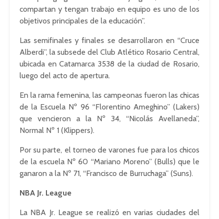
compartan y tengan trabajo en equipo es uno de los
objetivos principales de la educación”.
Las
semifinales
y finales se desarrollaron en “Cruce
Alberdi”, la
subsede
del Club Atlético Rosario Central,
ubicada en
Catamarca
3538 de la ciudad de Rosario,
luego del acto de apertura.
En la rama femenina, las
campeonas
fueron las chicas
de la Escuela Nº 96 “Florentino Ameghino” (
Lakers
)
que vencieron a la Nº 34, “Nicolás Avellaneda”,
Normal Nº 1 (
Klippers
).
Por su parte, el torneo de varones fue para los chicos
de la escuela Nº 60 “Mariano Moreno” (
Bulls
) que le
ganaron a la Nº 71, “Francisco de Burruchaga” (
Suns
).
NBA Jr.
League
La NBA Jr.
League
se realizó en varias ciudades del