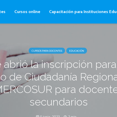
tes
Cursos online
Capacitación para Instituciones Edu
CURSOS PARA DOCENTES
EDUCACIÓN
 abrió la inscripción para
o de Ciudadanía Regiona
ERCOSUR para docent
secundarios
5 junio, 2023
2 min.