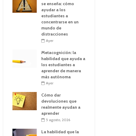
se enseña: cómo
ayudar a los
estudiantes a
concentrarse en un
mundo de
distracciones
Ayer
Metacognición: la
habilidad que ayuda a
los estudiantes a
aprender de manera
más autónoma
Ayer
Cómo dar
devoluciones que
realmente ayudan a
aprender
5 agosto, 2026
La habilidad que la