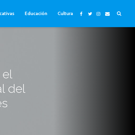
cativas
Educación
Cultura
 el
l del
es