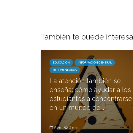
También te puede interesa
EDUCACIÓN
INFORMACIÓN GENERAL
RECOMENDADOS
La atención también se
enseña: cómo ayudar a los
estudiantes a concentrarse
en un mundo de...
Ayer
5 min.