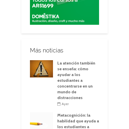
Más noticias
La atención también
se enseña: cómo
ayudar a los
estudiantes a
concentrarse en un
mundo de
distracciones
Ayer
Metacognición: la
habilidad que ayuda a
los estudiantes a