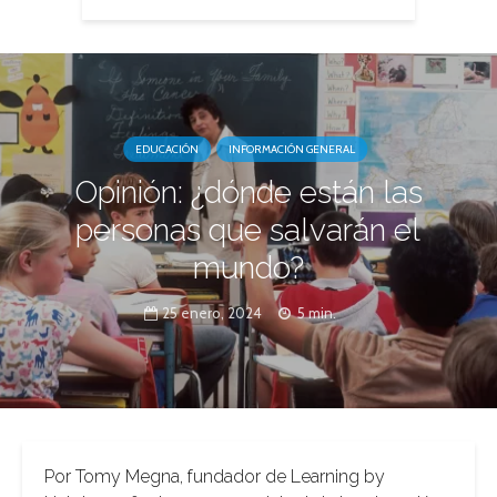
EDUCACIÓN
INFORMACIÓN GENERAL
Opinión: ¿dónde están las
personas que salvarán el
mundo?
25 enero, 2024
5 min.
Por Tomy Megna, fundador de Learning by