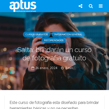
CURSOS GRATUITOS
INFORMACIÓN GENERAL
RECOMENDADOS
Salta: brindarán un curso
de fotografía gratuito
26 enero, 2024
2 min.
Este curso de fotografía esta diseñado para brindar
herramientas básicas y no se necesitan