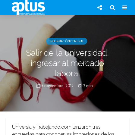
INFORMACIÓN GENERAL
Salir de la universidad,
ingresar al mercado
laboral
5 noviembre, 2012
2 min.
Universia y Trabajando.com lanzaron tres
encuestas para conocer las impresiones de los