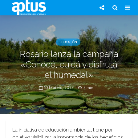
EDUCACIÓN
Rosario lanza la campaña
«Conocé, cuidá y disfrutá
el humedal»
10 febrero, 2023
3 min.
La iniciativa de educación ambiental tiene por
objetivo visibilizar la importancia de los beneficios