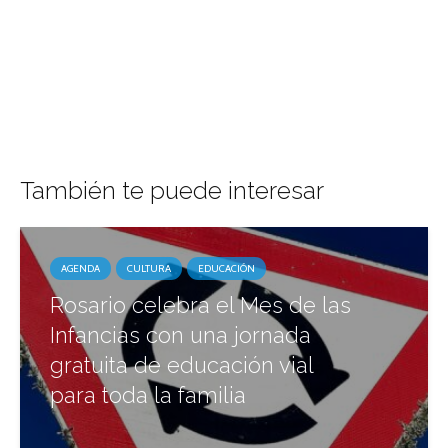
También te puede interesar
AGENDA
CULTURA
EDUCACIÓN
Rosario celebra el Mes de las
Infancias con una jornada
gratuita de educación vial
para toda la familia