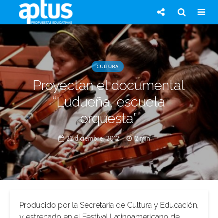
CULTURA
Proyectan el documental
“Ludueña, escuela
orquesta”
22 diciembre, 2012
2 min.
Producido por la Secretaría de Cultura y Educación,
y estrenado en el Festival Latinoamericano de