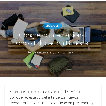
EDUCACIÓN
Congreso Internacional
sobre Educación Bimodal
12 septiembre, 2017
1 min.
El propósito de esta versión del TELEDU es
conocer el estado del arte de las nuevas
tecnologías aplicadas a la educación presencial y a