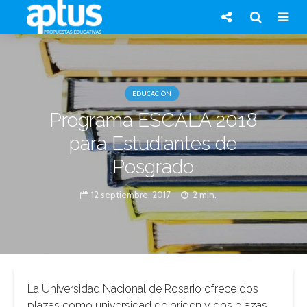
EDUCACIÓN
Programa ESCALA 2018
para Estudiantes de
Posgrado
12 septiembre, 2017
2 min.
La Universidad Nacional de Rosario ofrece dos
plazas como universidad de origen y dos plazas