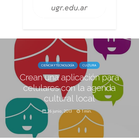
CIENCIA Y TECNOLOGÍA
CULTURA
Crean una aplicación para
celulares con la agenda
cultural local
26 junio, 2013
1 min.