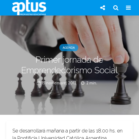
AGENDA
Primer jornada de
Emprendedorismo Social
15 noviembre, 2012
2 min.
Se desarrollará mañana a partir de las 18.00 hs. en
la Pontificia Universidad Católica Argentina.