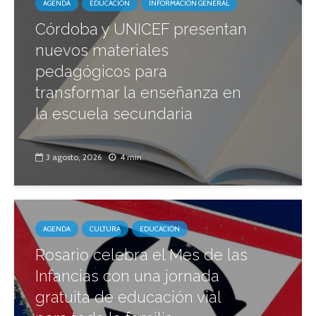
AGENDA
EDUCACIÓN
INFORMACIÓN GENERAL
Córdoba y UNICEF presentan
nuevos materiales
pedagógicos para
transformar la enseñanza en
la escuela secundaria
3 agosto, 2026
4 min.
AGENDA
CULTURA
EDUCACIÓN
Rosario celebra el Mes de las
Infancias con una jornada
gratuita de educación vial