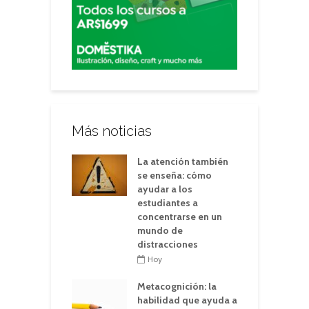
Más noticias
La atención también
se enseña: cómo
ayudar a los
estudiantes a
concentrarse en un
mundo de
distracciones
Hoy
Metacognición: la
habilidad que ayuda a