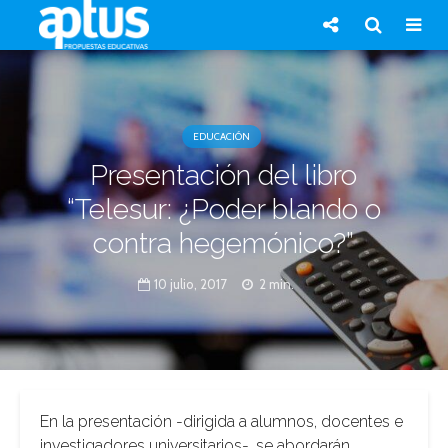
EDUCACIÓN
Presentación del libro
“Telesur: ¿Poder blando o
contra hegemónico?”
10 julio, 2017
2 min.
En la presentación -dirigida a alumnos, docentes e
investigadores universitarios-, se abordarán