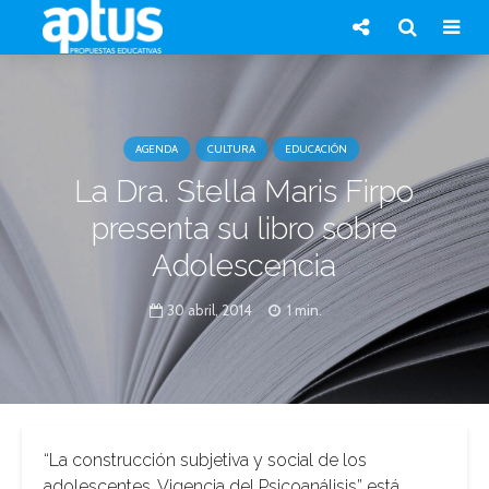
AGENDA
CULTURA
EDUCACIÓN
La Dra. Stella Maris Firpo
presenta su libro sobre
Adolescencia
30 abril, 2014
1 min.
“La construcción subjetiva y social de los
adolescentes. Vigencia del Psicoanálisis” está