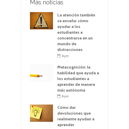
Más noticias
La atención también
se enseña: cómo
ayudar a los
estudiantes a
concentrarse en un
mundo de
distracciones
Ayer
Metacognición: la
habilidad que ayuda a
los estudiantes a
aprender de manera
más autónoma
Ayer
Cómo dar
devoluciones que
realmente ayudan a
aprender