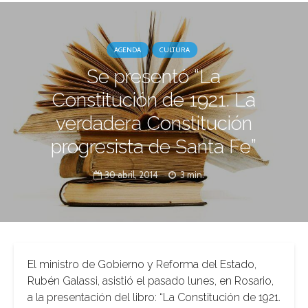
AGENDA
CULTURA
Se presentó “La
Constitución de 1921. La
verdadera Constitución
progresista de Santa Fe”
30 abril, 2014
3 min.
El ministro de Gobierno y Reforma del Estado,
Rubén Galassi, asistió el pasado lunes, en Rosario,
a la presentación del libro: “La Constitución de 1921.