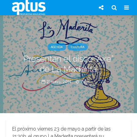
AGENDA
CULTURA
Presentan el disco “Aire”
de La Maderita
21 mayo, 2014
1 min.
El próximo viernes 23 de mayo a partir de las
21:30h, el grupo La Maderita presentará su