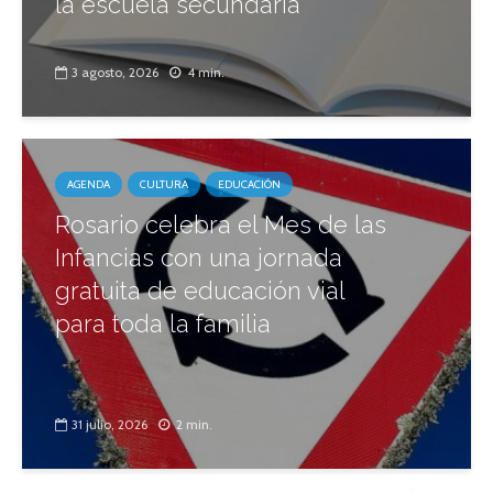
la escuela secundaria
3 agosto, 2026
4 min.
AGENDA
CULTURA
EDUCACIÓN
Rosario celebra el Mes de las
Infancias con una jornada
gratuita de educación vial
para toda la familia
31 julio, 2026
2 min.