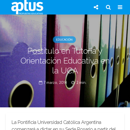
EDUCACIÓN
Postítulo en Tutoría y
Orientación Educativa en
la UCA
7 marzo, 2014
2 min.
La Pontificia Universidad Católica Argentina
comenzará a dictar en su Sede Rosario a partir del