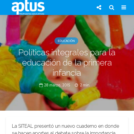
EDUCACIÓN
Políticas integrales para la
educación de la primera
infancia
28 marzo, 2015
2 min.
La SITEAL presentó un nuevo cuaderno en donde
se hacen aportes al debate sobre la importancia