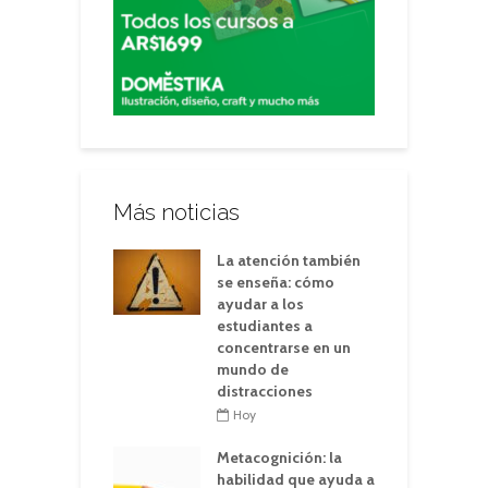
Más noticias
La atención también
se enseña: cómo
ayudar a los
estudiantes a
concentrarse en un
mundo de
distracciones
Hoy
Metacognición: la
habilidad que ayuda a