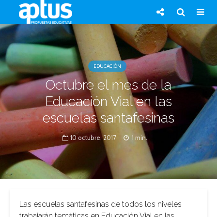
EDUCACIÓN
Octubre el mes de la
Educación Vial en las
escuelas santafesinas
10 octubre, 2017
1 min.
Las escuelas santafesinas de todos los niveles
trabajarán temáticas en Educación Vial en las