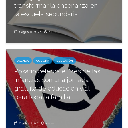
transformar la enseñanza en
la escuela secundaria
3 agosto, 2026
4 min.
AGENDA
CULTURA
EDUCACIÓN
Rosario celebra el Mes de las
Infancias con una jornada
gratuita de educación vial
para toda la familia
31 julio, 2026
2 min.