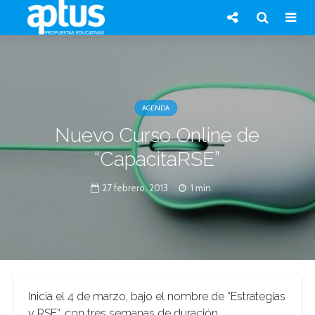
AGENDA
Nuevo Curso Online de
“CapacitaRSE”
27 febrero, 2013
1 min.
Inicia el 4 de marzo, bajo el nombre de “Estrategias
y RSE”, con tres semanas de duración.