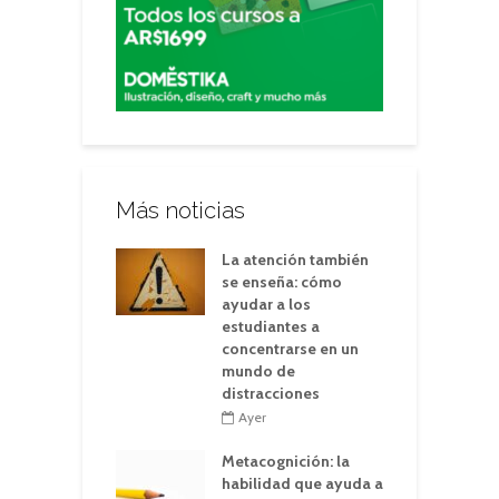
Más noticias
La atención también
se enseña: cómo
ayudar a los
estudiantes a
concentrarse en un
mundo de
distracciones
Ayer
Metacognición: la
habilidad que ayuda a