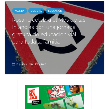
AGENDA
CULTURA
EDUCACIÓN
Rosario celebra el Mes de las
Infancias con una jornada
gratuita de educación vial
para toda la familia
31 julio, 2026
2 min.